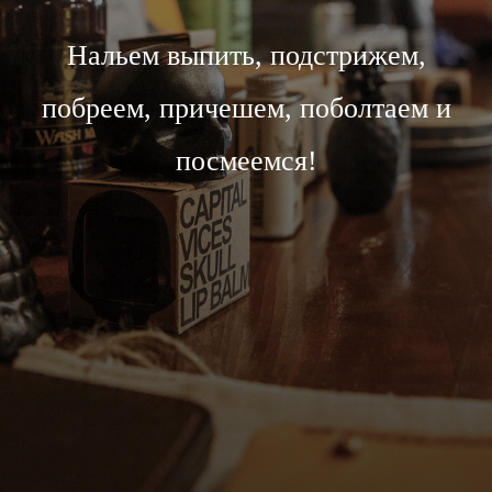
Нальем выпить, подстрижем,
побреем, причешем, поболтаем и
посмеемся!