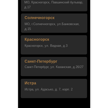
МО, Красногорск, Павшинский бульвар,
д.17
Солнечногорск
МО, г.Солнечногорск, ул.Банковская,
д.15
Красногорск
Красногорск, ул. Видная, д.3
Санкт-Петербург
Санкт-Петербург, ул. Казанская, д.26/27
Истра
Истра, ул. Адасько, д. 7, корп. 2