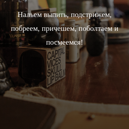
Нальем выпить, подстрижем,
побреем, причешем, поболтаем и
посмеемся!